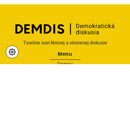
Tvoríme svet férovej a otvorenej diskusie
Menu
Domov
O nás
Výsledky diskusií
Služby
Diskusie
Slovník konsenzuálnych interpretácií