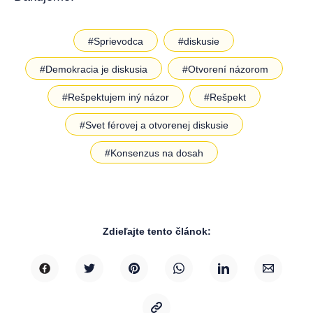
#Sprievodca
#diskusie
#Demokracia je diskusia
#Otvorení názorom
#Rešpektujem iný názor
#Rešpekt
#Svet férovej a otvorenej diskusie
#Konsenzus na dosah
Zdieľajte tento článok: