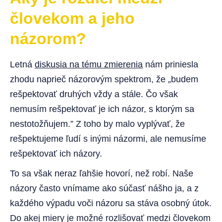
človekom a jeho
názorom?
Letná
diskusia na tému zmierenia
nám priniesla
zhodu naprieč názorovým spektrom, že „budem
rešpektovať druhých vždy a stále. Čo však
nemusím rešpektovať je ich názor, s ktorým sa
nestotožňujem.” Z toho by malo vyplývať, že
rešpektujeme ľudí s inými názormi, ale nemusíme
rešpektovať ich názory.
To sa však neraz ľahšie hovorí, než robí. Naše
názory často vnímame ako súčasť nášho ja, a z
každého výpadu voči názoru sa stáva osobný útok.
Do akej miery je možné rozlišovať medzi človekom