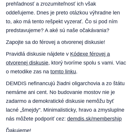
prehľadnosť a zrozumiteľnosť ich však
oddeľujeme. Dnes je preto otázkou výhradne len
to, ako má tento rešpekt vyzerať. Čo si pod ním
predstavujeme? A aké sú naše očakávania?
Zapojte sa do férovej a otvorenej diskusie!
Pravidlá diskusie nájdete v
Kódexe férovej a
otvorenej diskusie
, ktorý tvoríme spolu s vami. Viac
o metodike zas na
tomto linku
.
DEMDIS nefinancujú žiadni oligarchovia a zo štátu
nemáme ani cent. No budovanie mostov nie je
zadarmo a demokratické diskusie nemôžu byť
lacné „šmejdy". Minimalisticky, hravo a zmysluplne
nás môžete podporiť cez:
demdis.sk/membership
Ďakujeme!