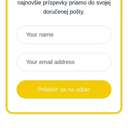
najnovšie príspevky priamo do svojej
doručenej pošty.
Názov
Email
Prihlásiť sa na odber