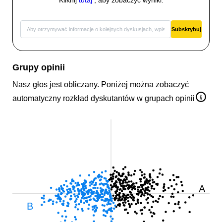
Międzynarodowa
Gamifikowana
Inkluzywna