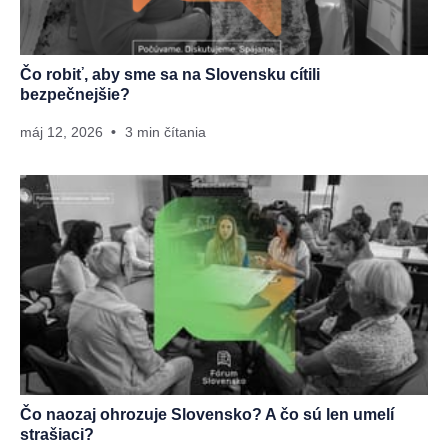
Čo robiť, aby sme sa na Slovensku cítili
bezpečnejšie?
máj 12, 2026
3 min čítania
Čo naozaj ohrozuje Slovensko? A čo sú len umelí
strašiaci?