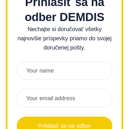
Prihlásiť sa na
odber DEMDIS
Nechajte si doručovať všetky
najnovšie príspevky priamo do svojej
doručenej pošty.
Názov
Email
Prihlásiť sa na odber