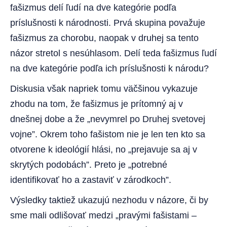
fašizmus delí ľudí na dve kategórie podľa
príslušnosti k národnosti. Prvá skupina považuje
fašizmus za chorobu, naopak v druhej sa tento
názor stretol s nesúhlasom. Delí teda fašizmus ľudí
na dve kategórie podľa ich príslušnosti k národu?
Diskusia však napriek tomu väčšinou vykazuje
zhodu na tom, že fašizmus je prítomný aj v
dnešnej dobe a že „nevymrel po Druhej svetovej
vojne”. Okrem toho fašistom nie je len ten kto sa
otvorene k ideológií hlási, no „prejavuje sa aj v
skrytých podobách”. Preto je „potrebné
identifikovať ho a zastaviť v zárodkoch”.
Výsledky taktiež ukazujú nezhodu v názore, či by
sme mali odlišovať medzi „pravými fašistami –