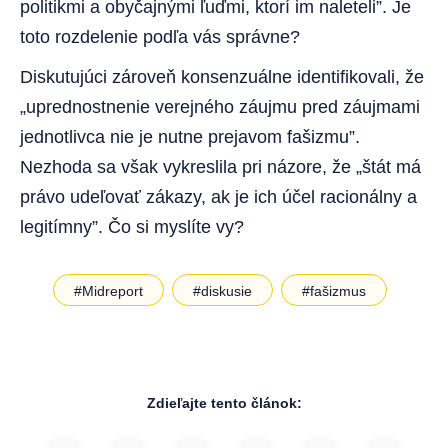
politikmi a obyčajnými ľuďmi, ktorí im naleteli”. Je
toto rozdelenie podľa vás správne?
Diskutujúci zároveň konsenzuálne identifikovali, že
„uprednostnenie verejného záujmu pred záujmami
jednotlivca nie je nutne prejavom fašizmu”.
Nezhoda sa však vykreslila pri názore, že „štát má
právo udeľovať zákazy, ak je ich účel racionálny a
legitímny”. Čo si myslíte vy?
#Midreport
#diskusie
#fašizmus
Zdieľajte tento článok: