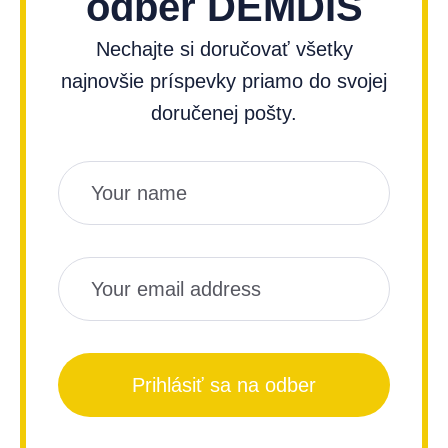
odber DEMDIS
Nechajte si doručovať všetky
najnovšie príspevky priamo do svojej
doručenej pošty.
Názov
Email
Prihlásiť sa na odber