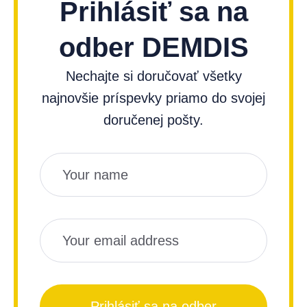
Prihlásiť sa na
odber DEMDIS
Nechajte si doručovať všetky
najnovšie príspevky priamo do svojej
doručenej pošty.
Názov
Email
Prihlásiť sa na odber