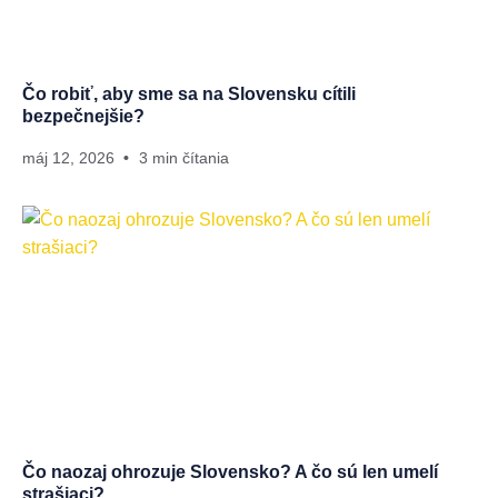
Čo robiť, aby sme sa na Slovensku cítili
bezpečnejšie?
máj 12, 2026
3 min čítania
Čo naozaj ohrozuje Slovensko? A čo sú len umelí
strašiaci?