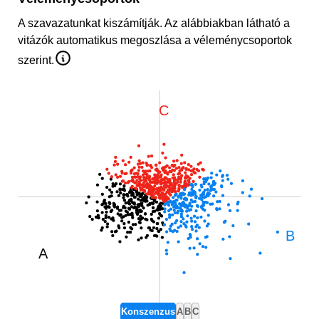
DEMDIS-viták 
folyamatáról
módszertanáról