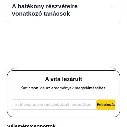
A hatékony részvételre 
vonatkozó tanácsok
Szavazz a résztvevők állításaira, és oszd 
meg sajátjaidat.
Kérjük vedd figyelembe más közösségek 
kontextusát 
(például, amikor a saját 
közösségedről beszélsz, ne említsd meg az a 
nevén – a nagyköveted linkjén keresztül 
úgyis fogunk tudni téged azonosítani)
 és a 
saját tapasztalataidból indulj ki.
Mivel a vita automatikus fordításra kerül, a 
saját állításaidat nyugodtan hozzáadhatod az 
anyanyelveden is.