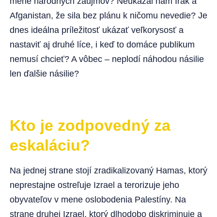
mene národných záujmov? Neukázal nám Irak a
Afganistan, že sila bez plánu k ničomu nevedie? Je
dnes ideálna príležitosť ukázať veľkorysosť a
nastaviť aj druhé líce, i keď to domáce publikum
nemusí chcieť? A vôbec – neplodí náhodou násilie
len ďalšie násilie?
Kto je zodpovedný za
eskaláciu?
Na jednej strane stojí zradikalizovaný Hamas, ktorý
neprestajne ostreľuje Izrael a terorizuje jeho
obyvateľov v mene oslobodenia Palestíny. Na
strane druhej Izrael, ktorý dlhodobo diskriminuje a