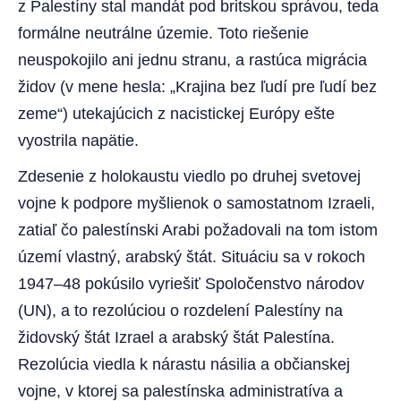
z Palestíny stal mandát pod britskou správou, teda
formálne neutrálne územie. Toto riešenie
neuspokojilo ani jednu stranu, a rastúca migrácia
židov (v mene hesla: „Krajina bez ľudí pre ľudí bez
zeme“) utekajúcich z nacistickej Európy ešte
vyostrila napätie.
Zdesenie z holokaustu viedlo po druhej svetovej
vojne k podpore myšlienok o samostatnom Izraeli,
zatiaľ čo palestínski Arabi požadovali na tom istom
území vlastný, arabský štát. Situáciu sa v rokoch
1947–48 pokúsilo vyriešiť Spoločenstvo národov
(UN), a to rezolúciou o rozdelení Palestíny na
židovský štát Izrael a arabský štát Palestína.
Rezolúcia viedla k nárastu násilia a občianskej
vojne, v ktorej sa palestínska administratíva a