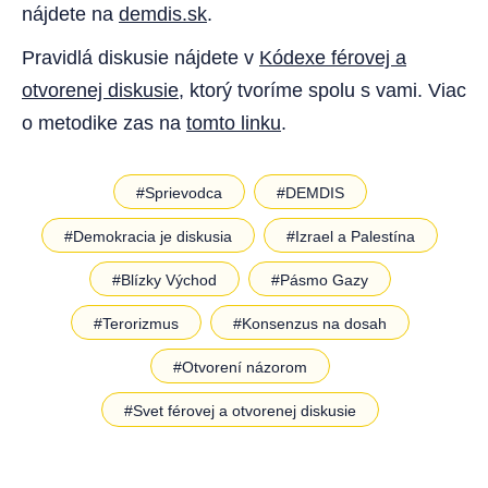
nájdete na
demdis.sk
.
Pravidlá diskusie nájdete v
Kódexe férovej a
otvorenej diskusie
, ktorý tvoríme spolu s vami. Viac
o metodike zas na
tomto linku
.
#Sprievodca
#DEMDIS
#Demokracia je diskusia
#Izrael a Palestína
#Blízky Východ
#Pásmo Gazy
#Terorizmus
#Konsenzus na dosah
#Otvorení názorom
#Svet férovej a otvorenej diskusie