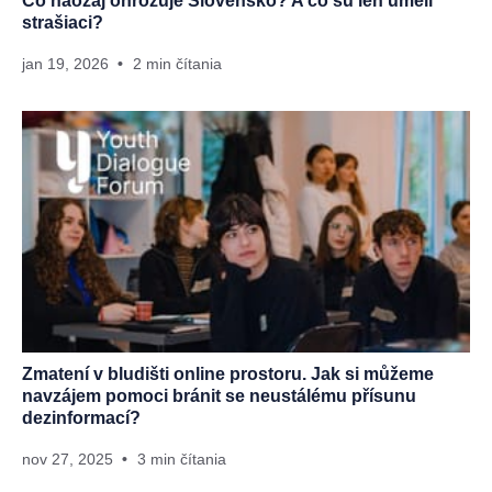
Čo naozaj ohrozuje Slovensko? A čo sú len umelí
strašiaci?
jan 19, 2026
2 min čítania
Zmatení v bludišti online prostoru. Jak si můžeme
navzájem pomoci bránit se neustálému přísunu
dezinformací?
nov 27, 2025
3 min čítania