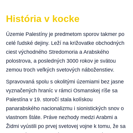
História v kocke
Územie Palestíny je predmetom sporov takmer po
celé ľudské dejiny. Leží na križovatke obchodných
ciest východného Stredomoria a Arabského
polostrova, a posledných 3000 rokov je svätou
zemou troch veľkých svetových náboženstiev.
Spravovaná spolu s okolitými územiami bez jasne
vyznačených hraníc v rámci Osmanskej ríše sa
Palestína v 19. storočí stala kolískou
panarabského nacionalizmu i sionistických snov o
vlastnom štáte. Práve nezhody medzi Arabmi a
Židmi vyústili po prvej svetovej vojne k tomu, že sa