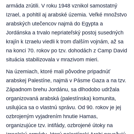
armáda zrútili. V roku 1948 vznikol samostatný
Izrael, a pohltil aj arabské územia. Veľké množstvo
arabských utečencov najmä do Egypta a
Jordánska a trvalo nepriateľský postoj susedných
krajín k Izraelu viedli k trom ďalším vojnám, až sa
na konci 70. rokov po tzv. dohodách z Camp David
situácia stabilizovala v mrazivom mieri.
Na územiach, ktoré mali pôvodne pripadnúť
arabskej Palestíne, najmä v Pásme Gaza a na tzv.
Západnom brehu Jordánu, sa dlhodobo udržala
organizovaná arabská (palestínska) komunita,
usilujúca sa o vlastnú správu. Od 90. rokov je jej
ozbrojeným vyjadrením hnutie Hamas,
organizujúce tzv. intifády, ozbrojené útoky na