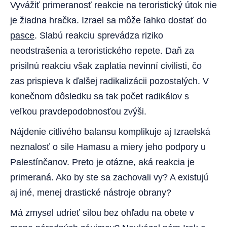
Vyvážiť primeranosť reakcie na teroristický útok nie
je žiadna hračka. Izrael sa môže ľahko dostať do
pasce
. Slabú reakciu sprevádza riziko
neodstrašenia a teroristického repete. Daň za
prisilnú reakciu však zaplatia nevinní civilisti, čo
zas prispieva k ďalšej radikalizácii pozostalých. V
konečnom dôsledku sa tak počet radikálov s
veľkou pravdepodobnos­ťou zvýši.
Nájdenie citlivého balansu komplikuje aj Izraelská
neznalosť o sile Hamasu a miery jeho podpory u
Palestínčanov. Preto je otázne, aká reakcia je
primeraná. Ako by ste sa zachovali vy? A existujú
aj iné, menej drastické nástroje obrany?
Má zmysel udrieť silou bez ohľadu na obete v