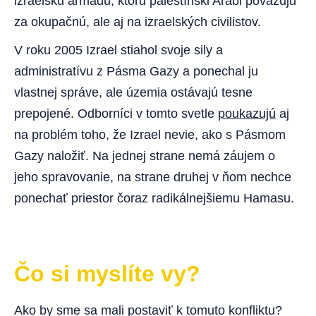
izraelskú armádu, ktorú palestínski Arabi považujú
za okupačnú, ale aj na izraelských civilistov.
V roku 2005 Izrael stiahol svoje sily a
administratívu z Pásma Gazy a ponechal ju
vlastnej správe, ale územia ostávajú tesne
prepojené. Odborníci v tomto svetle
poukazujú
aj
na problém toho, že Izrael nevie, ako s Pásmom
Gazy naložiť. Na jednej strane nemá záujem o
jeho spravovanie, na strane druhej v ňom nechce
ponechať priestor čoraz radikálnejšiemu Hamasu.
Čo si myslíte vy?
Ako by sme sa mali postaviť k tomuto konfliktu?