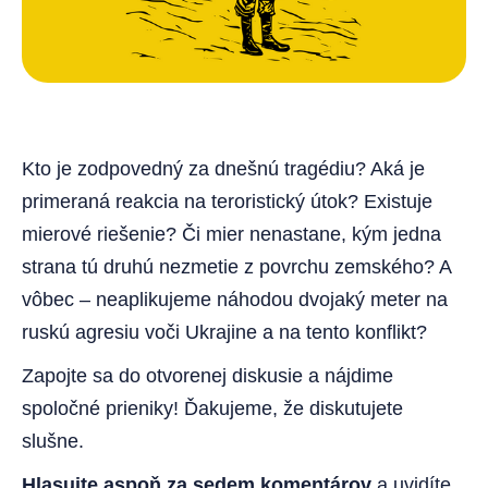
Kto je zodpovedný za dnešnú tragédiu? Aká je
primeraná reakcia na teroristický útok? Existuje
mierové riešenie? Či mier nenastane, kým jedna
strana tú druhú nezmetie z povrchu zemského? A
vôbec – neaplikujeme náhodou dvojaký meter na
ruskú agresiu voči Ukrajine a na tento konflikt?
Zapojte sa do otvorenej diskusie a nájdime
spoločné prieniky! Ďakujeme, že diskutujete
slušne.
Hlasujte aspoň za sedem komentárov
a uvidíte,