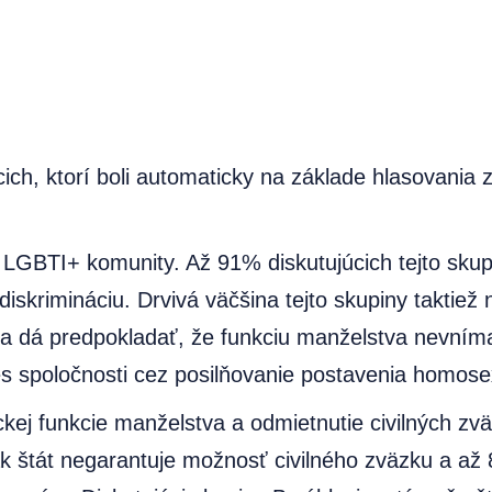
úcich, ktorí boli automaticky na základe hlasovani
 LGBTI+ komunity. Až 91% diskutujúcich tejto sku
skrimináciu. Drvivá väčšina tejto skupiny taktiež 
 sa dá predpokladať, že funkciu manželstva nevníma
gres spoločnosti cez posilňovanie postavenia homos
ickej funkcie manželstva a odmietnutie civilných 
, ak štát negarantuje možnosť civilného zväzku a a