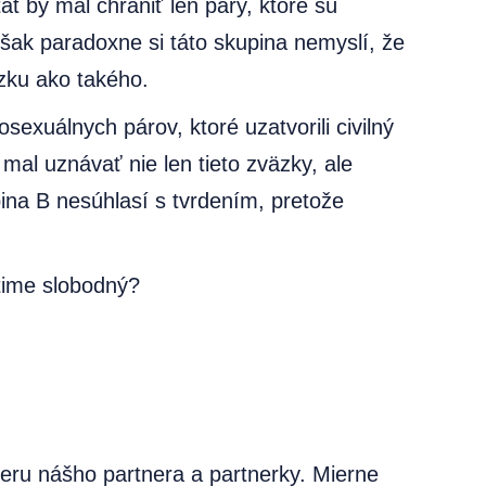
t by mal chrániť len páry, ktoré sú
šak paradoxne si táto skupina nemyslí, že
äzku ako takého.
exuálnych párov, ktoré uzatvorili civilný
mal uznávať nie len tieto zväzky, ale
na B nesúhlasí s tvrdením, pretože
ítime slobodný?
beru nášho partnera a partnerky. Mierne