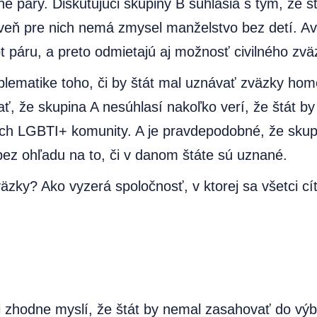
páry. Diskutujúci skupiny B súhlasia s tým, že štá
oveň pre nich nemá zmysel manželstvo bez detí. Av
t páru, a preto odmietajú aj možnosť civilného zv
ematike toho, či by štát mal uznávať zväzky homos
, že skupina A nesúhlasí nakoľko verí, že štát by 
ch LGBTI+ komunity. A je pravdepodobné, že skupi
bez ohľadu na to, či v danom štáte sú uznané.
väzky? Ako vyzerá spoločnosť, v ktorej sa všetci c
si zhodne myslí, že štát by nemal zasahovať do vý