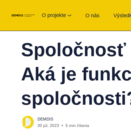
O projekte
O nás
Výsledk
Spoločnosť 
Aká je funk
spoločnosti
DEMDIS
30 júl, 2023
5 min čítania