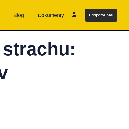
Blog
Dokumenty
Podporte nás
strachu:
v