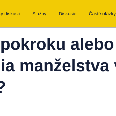
y diskusií
Služby
Diskusie
Časté otázky
pokroku alebo 
cia manželstva 
?