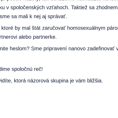
rvku v spoločenských vzťahoch. Taktiež sa zhodne
sme sa mali k nej aj správať.
v, ktoré by mal štát zaručovať homosexuálnym pár
tnerovi alebo partnerke.
munite heslom? Sme pripravení nanovo zadefinovať
dime spoločnú reč!
íte, ktorá názorová skupina je vám bližšia.