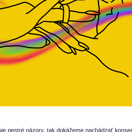
huje pestré názory, tak dokážeme nachádzať kons