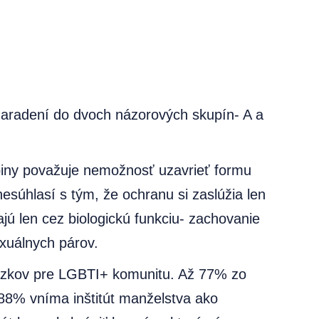
a zaradení do dvoch názorových skupín- A a
piny považuje nemožnosť uzavrieť formu
nesúhlasí s tým, že ochranu si zaslúžia len
jú len cez biologickú funkciu- zachovanie
exuálnych párov.
zväzkov pre LGBTI+ komunitu. Až 77% zo
ž 88% vníma inštitút manželstva ako