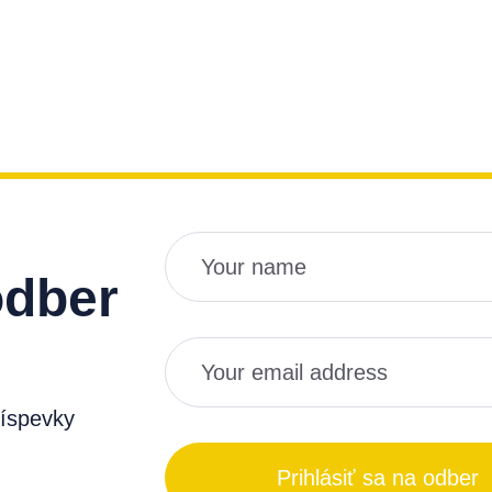
Názov
Email
odber
ríspevky
Prihlásiť sa na odber