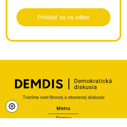
Prihlásiť sa na odber
Tvoríme svet férovej a otvorenej diskusie
Menu
Domov
O nás