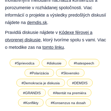
inovatívnymi metódami nachádza konsenzus a
porozumenie v rozhádanej spoločnosti. Viac
informácií o projekte a výsledky predošlých diskusií
nájdete na
demdis.sk
.
Pravidlá diskusie nájdete v
Kódexe férovej a
otvorenej diskusie
, ktorý tvoríme spolu s vami. Viac
o metodike zas na
tomto linku
.
#Sprievodca
#diskusie
#hatespeech
#Polarizácia
#Slovensko
#Demokracia je diskusia
#DEMDIS
#GRANDIS
#Atentát na premiéra
#Konflikty
#Konsenzus na dosah