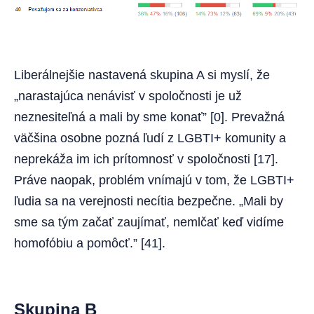
Liberálnejšie nastavená skupina A si myslí, že
„narastajúca nenávisť v spoločnosti je už
neznesiteľná a mali by sme konať” [0]. Prevažná
väčšina osobne pozná ľudí z LGBTI+ komunity a
neprekáža im ich prítomnosť v spoločnosti [17].
Práve naopak, problém vnímajú v tom, že LGBTI+
ľudia sa na verejnosti necítia bezpečne. „Mali by
sme sa tým začať zaujímať, nemlčať keď vidíme
homofóbiu a pomôcť.” [41].
Skupina B