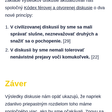
základe výsledkov diskusie aktualizovali náš
spoločný
Kódex férovej a otvorenej diskusie
o dva
nové princípy:
V civilizovanej diskusií by sme sa mali
správať slušne, neznevažovať druhých a
snažiť sa o pochopenie.
[29]
V diskusii by sme nemali tolerovať
nenávistné prejavy voči komukoľvek.
[22]
Záver
Výsledky diskusie nám opäť ukazujú, že napriek
zdanlivo priepastným rozdielom toho máme
spoločného viac, ako by sme očakávali. Znovu sa