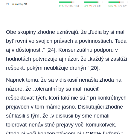
Obe skupiny zhodne uznávajú, že „ľudia by si mali
byť rovní vo svojich právach a povinnostiach. Teda
aj v dôstojnosti.“ [24]. Konsenzuálnu podporu v
hodnotách potvrdzuje aj názor, že „každý si zaslúži
rešpekt, pokým neubližuje druhým“[20].
Napriek tomu, že sa v diskusií nenašla zhoda na
názore, že „tolerantní by sa mali naučiť
rešpektovať tých, ktorí takí nie sú,” pri konkrétnych
prejavoch v tom máme jasno. Diskutujúci zhodne
súhlasili s tým, že „v diskusii by sme nemali
tolerovať nenávistné prejavy voči komukoľvek.
(Teda aj voči konzervatívcom aj LGBTI+ ľuďom).”