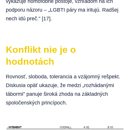
vykazuje homofóbne postoje, vzhľadom na ich
podporu názoru – „LGBTI páry ma iritujú. Radšej
nech idú preč.” [17].
Konflikt nie je o
hodnotách
Rovnosť, sloboda, tolerancia a vzájomný rešpekt.
Diskusia opäť ukazuje, že medzi „rozhádanými
tábormi” panuje široká zhoda na základných
spoločenských princípoch.