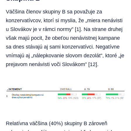
Väčšina členov skupiny B sa považuje za
konzervatívcov, ktorí si myslia, že „miera nenávisti
u Slovákov je v rámci normy” [1]. Na strane druhej
však majú pocit, že obeťou nenávistnej kampane
sa dnes stávajú aj sami konzervatívci. Negatívne
vnímajú aj „nálepkovanie slovom dezolát”, ktoré „je
prejavom nenávisti voči Slovákom” [12].
Relatívna väčšina (40%) skupiny B zároveň