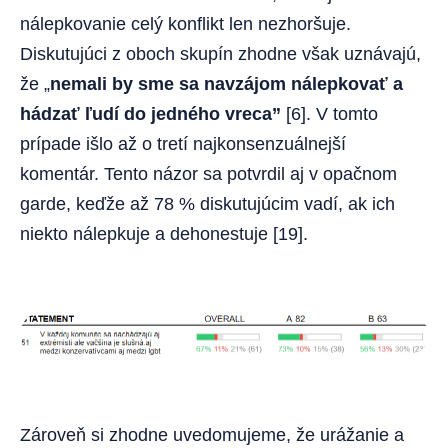
nálepkovanie celý konflikt len nezhoršuje.
Diskutujúci z oboch skupín zhodne však uznávajú,
že „
nemali by sme sa navzájom nálepkovať a
hádzať ľudí do jedného vreca”
[6]. V tomto
prípade išlo až o tretí najkonsenzuálnejší
komentár. Tento názor sa potvrdil aj v opačnom
garde, keďže až 78 % diskutujúcim vadí, ak ich
niekto nálepkuje a dehonestuje [19].
Zároveň si zhodne uvedomujeme, že urážanie a