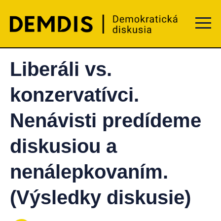
Menu t
Liberáli vs.
konzervatívci.
Nenávisti predídeme
diskusiou a
nenálepkovaním.
(Výsledky diskusie)