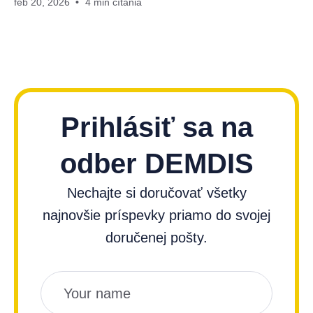
feb 20, 2026
4 min čítania
Prihlásiť sa na
odber DEMDIS
Nechajte si doručovať všetky
najnovšie príspevky priamo do svojej
doručenej pošty.
Názov
Email