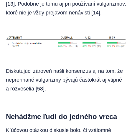
[13]. Podobne je tomu aj pri používaní vulgarizmov,
ktoré nie je vždy prejavom nenávisti [14].
Diskutujúci zároveň našli konsenzus aj na tom, že
neprehnané vulgarizmy bývajú častokrát aj vtipné
a rozveselia [58].
Nehádžme ľudí do jedného vreca
Kľúčovou otázkou diskusie bolo, či vzájomné