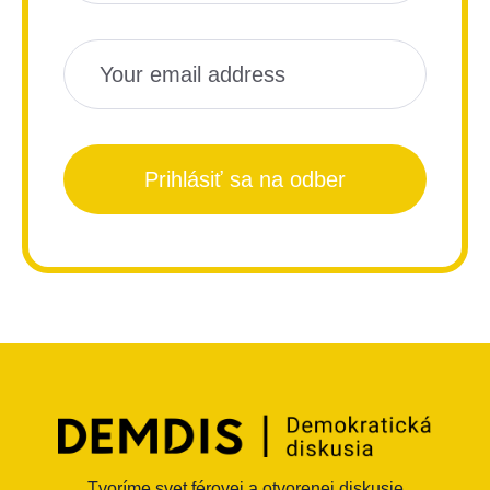
Prihlásiť sa na odber
Tvoríme svet férovej a otvorenej diskusie