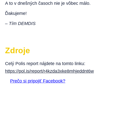
A to v dnešných časoch nie je vôbec málo.
Ďakujeme!
–
Tím DEMDIS
Zdroje
Celý Polis report nájdete na tomto linku:
https://pol.is/report/r4kzda3xke8mhjeddnt6w
Prečo si pripojiť Facebook?