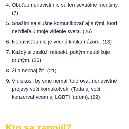
Obeťou nenávisti nie sú len sexuálne menšiny.
(7)
Snažím sa slušne komunikovať aj s tými, ktorí
nezdieľajú moje videnie sveta. (26)
Nenávisťou nie je vecná kritika názoru. (13)
Každý si zaslúži rešpekt, pokým neubližuje
druhým. (20)
Ži a nechaj žiť! (21)
V diskusii by sme nemali tolerovať nenávistné
prejavy voči komukoľvek. (Teda aj voči
konzervatívcom aj LGBTI ľuďom). (22)
Kto sa zapojil?