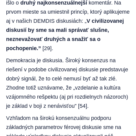
išlo o
druhý najkonsenzuálnejší
komentár. Na
prvom mieste sa umiestnil princíp, ktorý aplikujeme
aj v našich DEMDIS diskusiách: „
V civilizovanej
diskusií by sme sa mali správať slušne,
neznevažovať druhých a snažiť sa o
pochopenie.”
[29].
Demokracia je diskusia. Široký konsenzus na
riešení v podobe civilizovanej diskusie predstavuje
dobrý signál, že to celé nemusí byť až tak zlé.
Zhodne totiž uznávame, že „vzdelanie a kultúra
vzájomného rešpektu (aj pri rozdielnych názoroch)
je základ v boji z nenávisťou” [54].
Vzhľadom na širokú konsenzuálnu podporu
základných parametrov férovej diskusie sme na