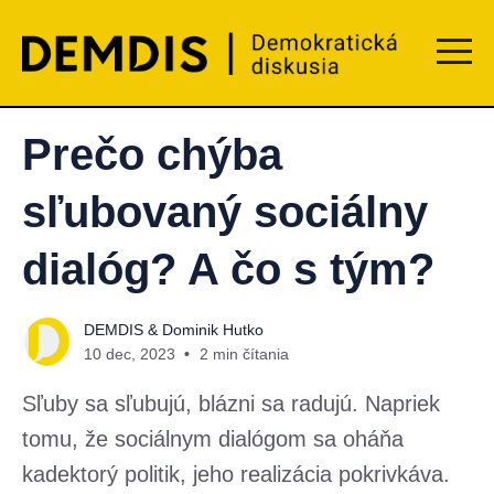
Menu t
Prečo chýba
sľubovaný sociálny
dialóg? A čo s tým?
DEMDIS
&
Dominik Hutko
10 dec, 2023
2 min čítania
Sľuby sa sľubujú, blázni sa radujú. Napriek
tomu, že sociálnym dialógom sa oháňa
kadektorý politik, jeho realizácia pokrivkáva.