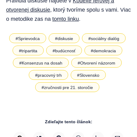
Pravidlá diskusie nájdete v
Kódexe férovej a
otvorenej diskusie
, ktorý tvoríme spolu s vami. Viac
o metodike zas na
tomto linku
.
#Sprievodca
#diskusie
#sociálny dialóg
#tripartita
#budúcnosť
#demokracia
#Konsenzus na dosah
#Otvorení názorom
#pracovný trh
#Slovensko
#zručnosti pre 21. storočie
Zdieľajte tento článok: