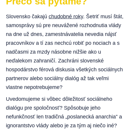
Prečo sa pýtame?
Slovensko čakajú
chudobné roky
. Šetriť musí štát,
samosprávy sú pre neuvážené rozhodnutia vlády
na dne už dnes, zamestnávatelia nevedia nájsť
pracovníkov a tí zas nechcú robiť po nociach a s
nadčasmi za mzdy násobne nižšie ako u
neďalekom zahraničí. Zachráni slovenské
hospodárstvo férová diskusia všetkých sociálnych
partnerov alebo sociálny dialóg až tak veľmi
vlastne nepotrebujeme?
Uvedomujeme si vôbec dôležitosť sociálneho
dialógu pre spoločnosť? Spôsobuje jeho
nefunkčnosť len tradičná „poslanecká anarchia” a
ignorantstvo vlády alebo je za tým aj niečo iné?