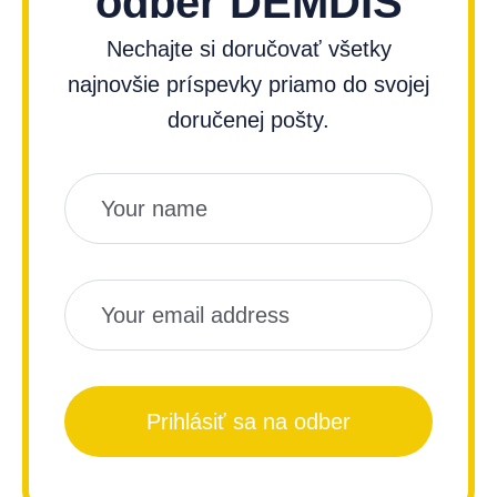
odber DEMDIS
Nechajte si doručovať všetky
najnovšie príspevky priamo do svojej
doručenej pošty.
Názov
Email
Prihlásiť sa na odber