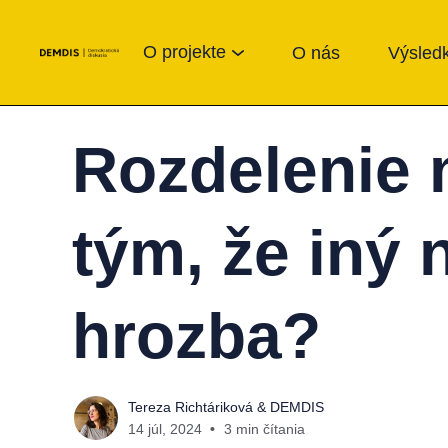
O projekte
O nás
Výsledk
Rozdelenie 
tým, že iný 
hrozba?
Tereza Richtáriková
&
DEMDIS
14 júl, 2024
3 min čítania