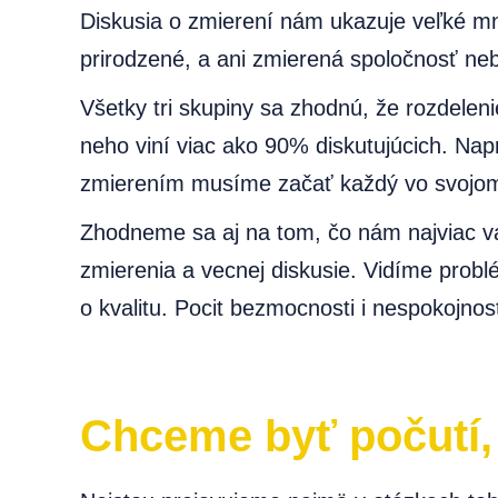
Diskusia o zmierení nám ukazuje veľké mn
prirodzené, a ani zmierená spoločnosť ne
Všetky tri skupiny sa zhodnú, že rozdelen
neho viní viac ako 90% diskutujúcich. Na
zmierením musíme začať každý vo svojom
Zhodneme sa aj na tom, čo nám najviac vad
zmierenia a vecnej diskusie. Vidíme probl
o kvalitu. Pocit bezmocnosti i nespokojnosť
Chceme byť počutí,