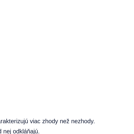
harakterizujú viac zhody než nezhody.
d nej odkláňajú.