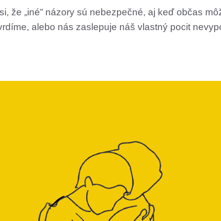
si, že „iné” názory sú nebezpečné, aj keď občas mô
tvrdíme, alebo nás zaslepuje náš vlastný pocit nevy