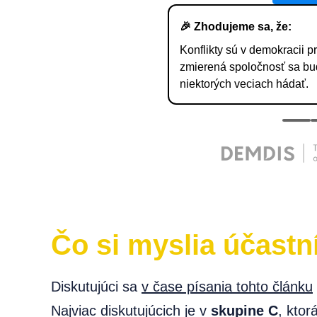
Čo si myslia účastn
Diskutujúci sa
v čase písania tohto článku
Najviac diskutujúcich je v
skupine C
, ktor