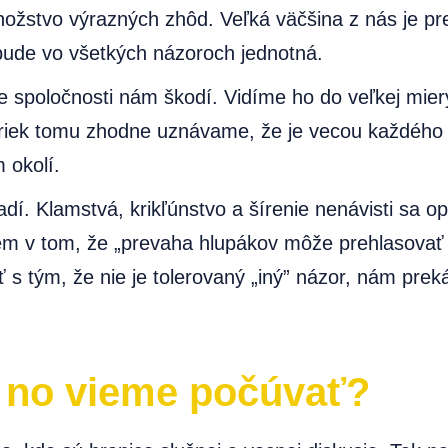
ožstvo výrazných zhôd. Veľká väčšina z nás je pre
bude vo všetkých názoroch jednotná.
ie spoločnosti nám škodí. Vidíme ho do veľkej mier
priek tomu zhodne uznávame, že je vecou každého z
 okolí.
í. Klamstvá, krikľúnstvo a šírenie nenávisti sa o
ém v tom, že „prevaha hlupákov môže prehlasovať g
 s tým, že nie je tolerovaný „iný” názor, nám preká
 no vieme počúvať?