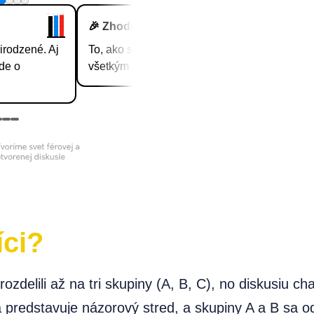
íci?
rozdelili až na tri skupiny (A, B, C), no diskusiu c
á predstavuje názorový stred, a skupiny A a B sa o