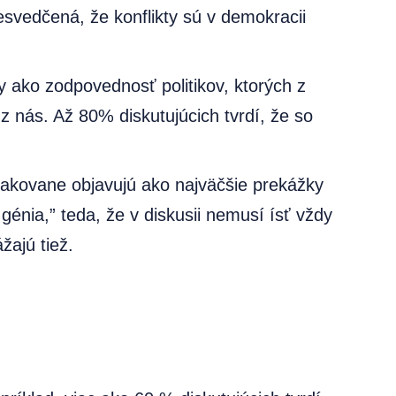
svedčená, že konflikty sú v demokracii
y ako zodpovednosť politikov, ktorých z
 nás. Až 80% diskutujúcich tvrdí, že so
pakovane objavujú ako najväčšie prekážky
énia,” teda, že v diskusii nemusí ísť vždy
žajú tiež.