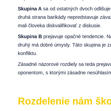
Skupina A
sa od ostatných dvoch odlišuje
druhá strana barikády nepredstavuje závaž
mali človeka diskvalifikovať z diskusie.
Skupina B
prejavuje opačné tendencie. Na
druhý má dobré úmysly. Táto skupina je z
konfliktu.
Zásadné názorové rozdiely sa teda prejav
oponentom, s ktorými zásadne nesúhlasím
Rozdelenie nám škod