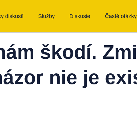
y diskusií
Služby
Diskusie
Časté otázky
nám škodí. Zmi
názor nie je ex