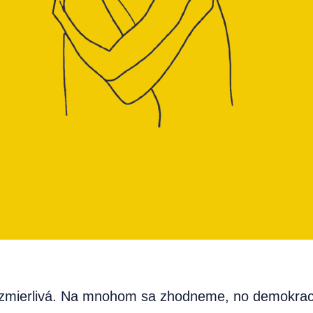
 zmierlivá. Na mnohom sa zhodneme, no demokraci