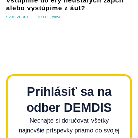
Vstúpime do éry neustálych zápch
alebo vystúpime z áut?
Sprievodca
|
07 feb, 2024
Prihlásiť sa na
odber DEMDIS
Nechajte si doručovať všetky
najnovšie príspevky priamo do svojej