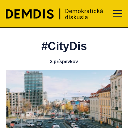
Menu t
#CityDis
3 príspevkov