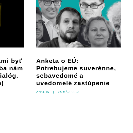
ami byť
Anketa o EÚ:
ýba nám
Potrebujeme suverénne,
dialóg.
sebavedomé a
e)
uvedomelé zastúpenie
Anketa
|
25 máj, 2023