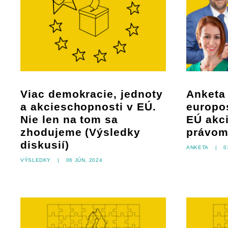
Viac demokracie, jednoty
Anketa
a akcieschopnosti v EÚ.
europo
Nie len na tom sa
EÚ akc
zhodujeme (Výsledky
právom
diskusií)
Anketa
|
0
Výsledky
|
06 jún, 2024