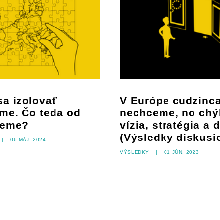
a izolovať
V Európe cudzinc
me. Čo teda od
nechceme, no ch
ceme?
vízia, stratégia a 
(Výsledky diskusi
|
06 máj, 2024
Výsledky
|
01 jún, 2023