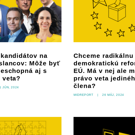
 kandidátov na
Chceme radikálnu
slancov: Môže byť
demokratickú ref
ieschopná aj s
EÚ. Má v nej ale m
 veta?
právo veta jediné
člena?
1 jún, 2024
Midreport
|
26 máj, 2024