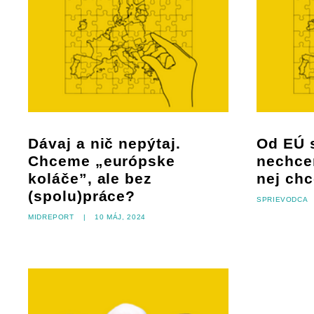
Dávaj a nič nepýtaj.
Od EÚ s
Chceme „európske
nechce
koláče”, ale bez
nej ch
(spolu)práce?
Sprievodca
Midreport
|
10 máj, 2024