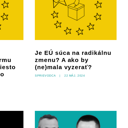
Je EÚ súca na radikálnu
ormu
zmenu? A ako by
iesto
(ne)mala vyzerať?
ho
Sprievodca
|
22 máj, 2024