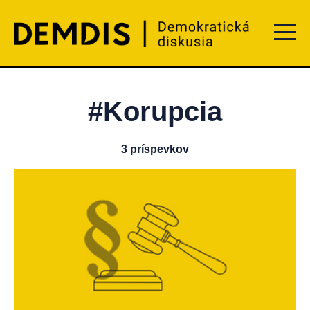
Menu t
#Korupcia
3 príspevkov