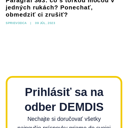
Paragraf 363: čo s toľkou mocou v
jedných rukách? Ponechať,
obmedziť ci zrušiť?
Sprievodca
|
09 júl, 2023
Prihlásiť sa na
odber DEMDIS
Nechajte si doručovať všetky