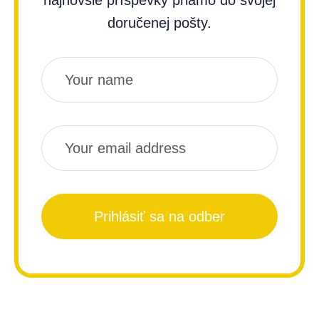
najnovšie príspevky priamo do svojej
doručenej pošty.
Názov
Email
Prihlásiť sa na odber