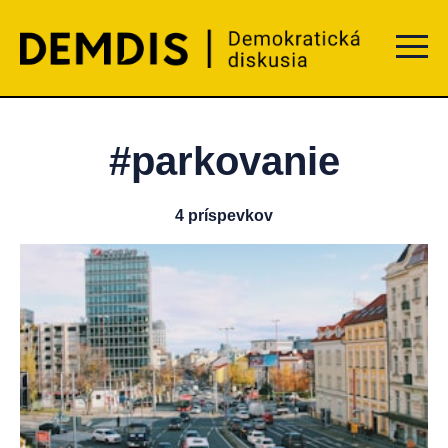
Menu t
#parkovanie
4 príspevkov