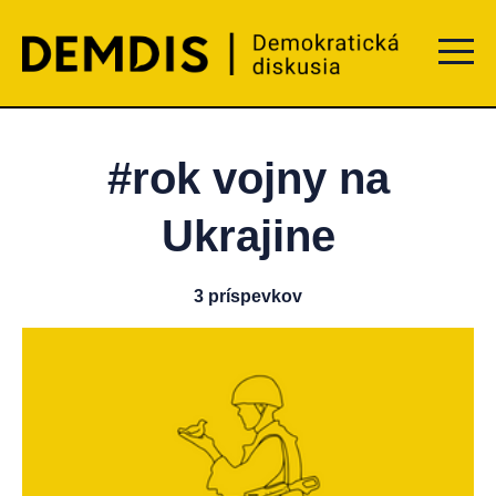
Menu t
#rok vojny na
Ukrajine
3 príspevkov