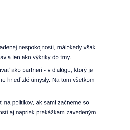
madenej nespokojnosti, málokedy však
via len ako výkriky do tmy.
ať ako partneri - v dialógu, ktorý je
eme hneď zlé úmysly. Na tom všetkom
iť na politikov, ak sami začneme so
nosti aj napriek prekážkam zavedeným