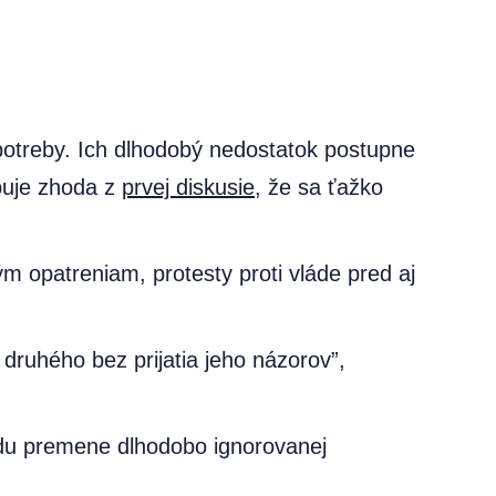
 potreby. Ich dlhodobý nedostatok postupne
apuje zhoda z
prvej diskusie
, že sa ťažko
m opatreniam, protesty proti vláde pred aj
ruhého bez prijatia jeho názorov”,
dídu premene dlhodobo ignorovanej