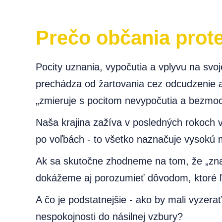
Prečo občania prot
Pocity uznania, vypočutia a vplyvu na svo
prechádza od žartovania cez odcudzenie a 
„zmieruje s pocitom nevypočutia a bezmoc
Naša krajina zažíva v posledných rokoch v
po voľbách - to všetko naznačuje vysokú 
Ak sa skutočne zhodneme na tom, že „znak
dokážeme aj porozumieť dôvodom, ktoré ľ
A čo je podstatnejšie - ako by mali vyzera
nespokojnosti do násilnej vzbury?