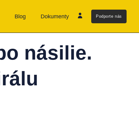
Blog
Dokumenty
Podporte nás
po násilie.
irálu