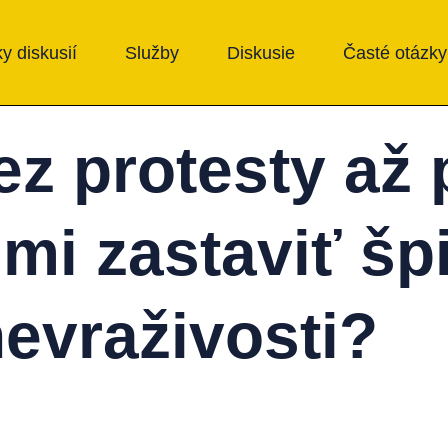
y diskusií
Služby
Diskusie
Časté otázky
ez protesty až 
mi zastaviť šp
nevraživosti?