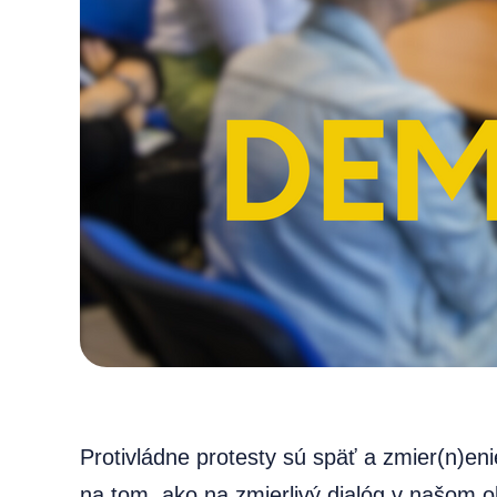
Protivládne protesty sú späť a zmier(n)e
na tom, ako na zmierlivý dialóg v našom ok