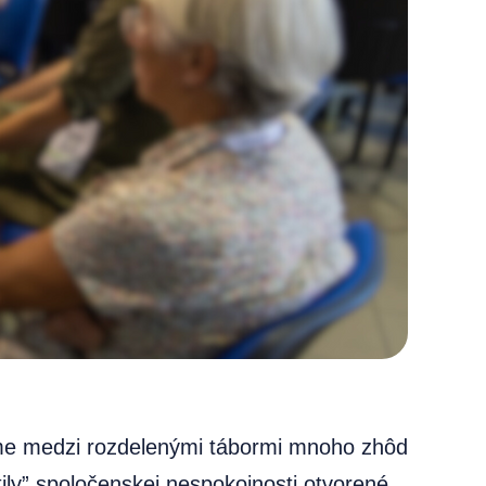
zame medzi rozdelenými tábormi mnoho zhôd
tily” spoločenskej nespokojnosti otvorené