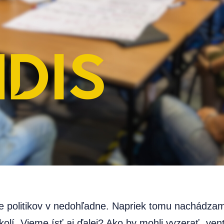
nie politikov v nedohľadne. Napriek tomu nachád
olí. Vieme ísť aj ďalej? Ako by mohli vyzerať „ven