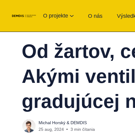
O projekte
O nás
Výsledk
Od žartov, c
Akými ventil
gradujúcej 
Michal Horský
&
DEMDIS
25 aug, 2024
3 min čítania