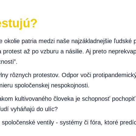
estujú?
je okolie patria medzi naše najzákladnejšie ľudské
protest až po vzburu a násilie. Aj preto neprekv
nosti”.
lny rôznych protestov. Odpor voči protipandemický
mieru spoločenskej nespokojnosti.
om kultivovaného človeka je schopnosť pochopiť d
udí vyháňajú do ulíc?
ť spoločenské ventily - systémy či fóra, ktoré pre