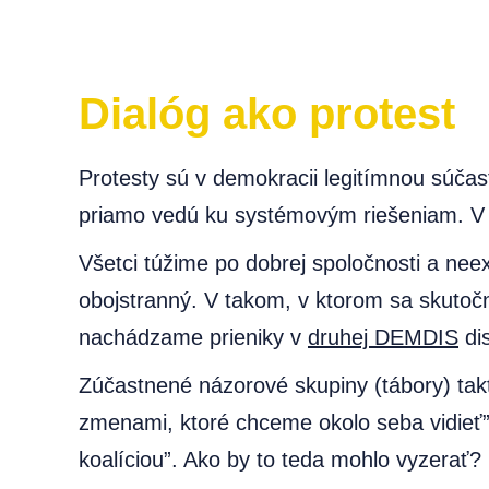
Dialóg ako protest
Protesty sú v demokracii legitímnou súča
priamo vedú ku systémovým riešeniam. V hl
Všetci túžime po dobrej spoločnosti a neexi
obojstranný. V takom, v ktorom sa skuto
nachádzame prieniky v
druhej DEMDIS
dis
Zúčastnené názorové skupiny (tábory) takt
zmenami, ktoré chceme okolo seba vidieť”
koalíciou”. Ako by to teda mohlo vyzerať?