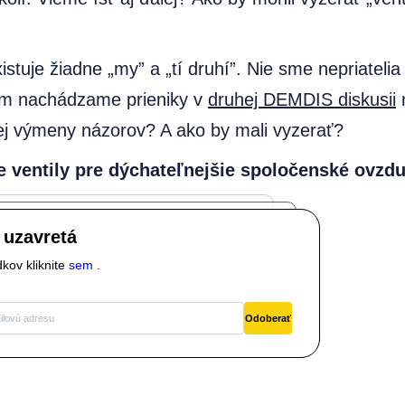
istuje žiadne „my” a „tí druhí”. Nie sme nepriatelia
 tom nachádzame prieniky v
druhej DEMDIS diskusii
n
ovej výmeny názorov? A ako by mali vyzerať?
me ventily pre dýchateľnejšie spoločenské ovzdu