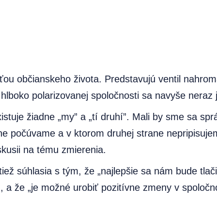
sťou občianskeho života. Predstavujú ventil nahro
boko polarizovanej spoločnosti sa navyše neraz ja
stuje žiadne „my” a „tí druhí”. Mali by sme sa správ
čne počúvame a v ktorom druhej strane nepripisuj
kusii na tému zmierenia.
iež súhlasia s tým, že „najlepšie sa nám bude tlač
, a že „je možné urobiť pozitívne zmeny v spoloč