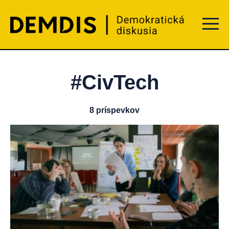
Menu t
#CivTech
8 príspevkov