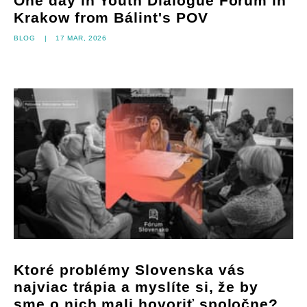
One day in Youth Dialogue Forum in
Krakow from Bálint's POV
Blog
|
17 mar, 2026
Ktoré problémy Slovenska vás
najviac trápia a myslíte si, že by
sme o nich mali hovoriť spoločne?