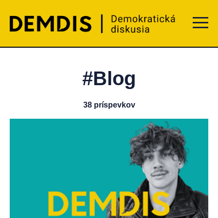
Menu t
#Blog
38 príspevkov