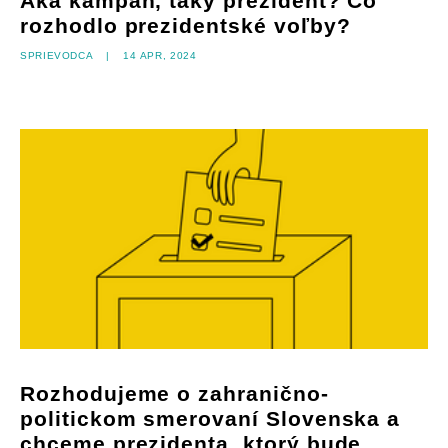
Aká kampaň, taký prezident? Čo
rozhodlo prezidentské voľby?
Sprievodca
|
14 apr, 2024
Rozhodujeme o zahranično-
politickom smerovaní Slovenska a
chceme prezidenta, ktorý bude