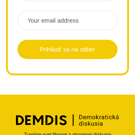
Prihlásiť sa na odber
Tvoríme svet férovej a otvorenej diskusie