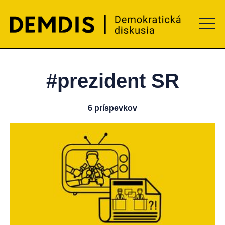
Menu t
#prezident SR
6 príspevkov