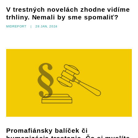
V trestných novelách zhodne vidíme
trhliny. Nemali by sme spomaliť?
Midreport
|
28 jan, 2024
Promafiánsky balíček či