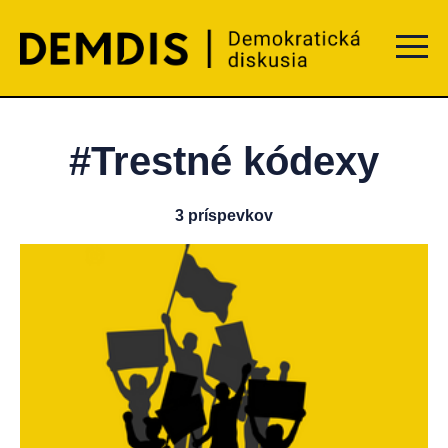
Menu t
#Trestné kódexy
3 príspevkov