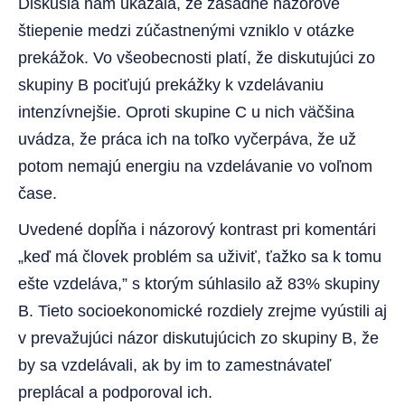
Diskusia nám ukázala, že zásadné názorové
štiepenie medzi zúčastnenými vzniklo v otázke
prekážok. Vo všeobecnosti platí, že diskutujúci zo
skupiny B pociťujú prekážky k vzdelávaniu
intenzívnejšie. Oproti skupine C u nich väčšina
uvádza, že práca ich na toľko vyčerpáva, že už
potom nemajú energiu na vzdelávanie vo voľnom
čase.
Uvedené dopĺňa i názorový kontrast pri komentári
„keď má človek problém sa uživiť, ťažko sa k tomu
ešte vzdeláva,” s ktorým súhlasilo až 83% skupiny
B. Tieto socioekonomické rozdiely zrejme vyústili aj
v prevažujúci názor diskutujúcich zo skupiny B, že
by sa vzdelávali, ak by im to zamestnávateľ
preplácal a podporoval ich.