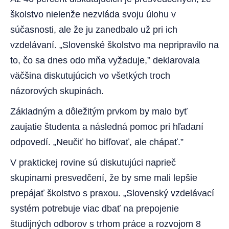
školstvo nielenže nezvláda svoju úlohu v
súčasnosti, ale že ju zanedbalo už pri ich
vzdelávaní. „Slovenské školstvo ma nepripravilo na
to, čo sa dnes odo mňa vyžaduje,” deklarovala
väčšina diskutujúcich vo všetkých troch
názorových skupinách.
Základným a dôležitým prvkom by malo byť
zaujatie študenta a následná pomoc pri hľadaní
odpovedí. „Neučiť ho bifľovať, ale chápať.”
V praktickej rovine sú diskutujúci naprieč
skupinami presvedčení, že by sme mali lepšie
prepájať školstvo s praxou. „Slovenský vzdelávací
systém potrebuje viac dbať na prepojenie
študijných odborov s trhom práce a rozvojom 8