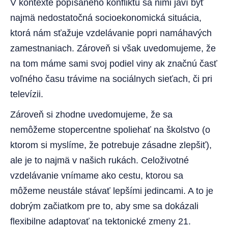
V kontexte popísaného konfliktu sa nimi javí byť
najmä nedostatočná socioekonomická situácia,
ktorá nám sťažuje vzdelávanie popri namáhavých
zamestnaniach. Zároveň si však uvedomujeme, že
na tom máme sami svoj podiel viny ak značnú časť
voľného času trávime na sociálnych sieťach, či pri
televízii.
Zároveň si zhodne uvedomujeme, že sa
nemôžeme stopercentne spoliehať na školstvo (o
ktorom si myslíme, že potrebuje zásadne zlepšiť),
ale je to najmä v našich rukách. Celoživotné
vzdelávanie vnímame ako cestu, ktorou sa
môžeme neustále stávať lepšími jedincami. A to je
dobrým začiatkom pre to, aby sme sa dokázali
flexibilne adaptovať na tektonické zmeny 21.