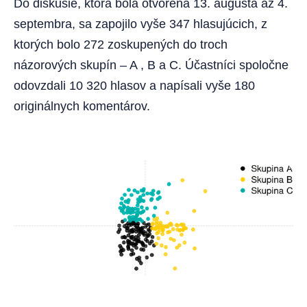
Do diskusie, ktorá bola otvorená 13. augusta až 4.
septembra, sa zapojilo vyše 347 hlasujúcich, z
ktorých bolo 272 zoskupených do troch
názorových skupín – A , B a C. Účastníci spoločne
odovzdali 10 320 hlasov a napísali vyše 180
originálnych komentárov.