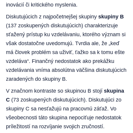
inovácií či kritického myslenia.
Diskutujúcich z najpočetnejšej skupiny
skupiny B
(137 zoskupených diskutujúcich) charakterizuje
sťažený prístup ku vzdelávaniu, ktorého význam si
však dostatočne uvedomujú. Tvrdia ale, že „keď
má človek problém sa uživiť, ťažko sa k tomu ešte
vzdeláva“. Finančný nedostatok ako prekážku
vzdelávania vníma absolútna väčšina diskutujúcich
zaradených do skupiny B.
V značnom kontraste so skupinou B stojí
skupina
C
(73 zoskupených diskutujúcich). Diskutujúci zo
skupiny C sa nesťažujú na pracovnú záťaž. Vo
všeobecnosti táto skupina nepociťuje nedostatok
príležitostí na rozvíjanie svojich zručností.