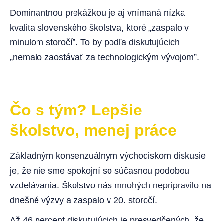
Dominantnou prekážkou je aj vnímaná nízka
kvalita slovenského školstva, ktoré „zaspalo v
minulom storočí”. To by podľa diskutujúcich
„nemalo zaostávať za technologickým vývojom”.
Čo s tým? Lepšie
školstvo, menej práce
Základným konsenzuálnym východiskom diskusie
je, že nie sme spokojní so súčasnou podobou
vzdelávania. Školstvo nás mnohých nepripravilo na
dnešné výzvy a zaspalo v 20. storočí.
Až 46 percent diskutujúcich je presvedčených, že