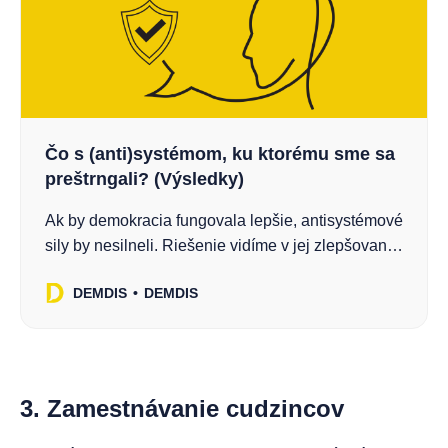
Čo s (anti)systémom, ku ktorému sme sa
preštrngali? (Výsledky)
Ak by demokracia fungovala lepšie, antisystémové
sily by nesilneli. Riešenie vidíme v jej zlepšovaní
a približovaní k ľuďom. Prečítajte si výsledky si
DEMDIS
DEMDIS
DEMDIS diskusie!
3. Zamestnávanie cudzincov