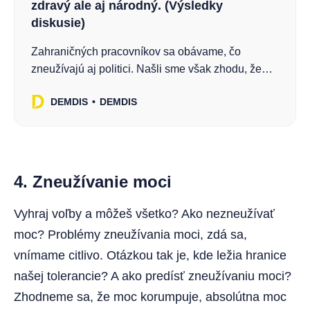
zdravý ale aj národný. (Výsledky
diskusie)
Zahraničných pracovníkov sa obávame, čo
zneužívajú aj politici. Našli sme však zhodu, že
Slovensko potrebuje suverénnu politiku trhu
DEMDIS
DEMDIS
práce, tú by však sme mali robiť na základe dát a
nie pocitov. Prečítajte si výsledky si DEMDIS
diskusie!
4. Zneužívanie moci
Vyhraj voľby a môžeš všetko? Ako nezneužívať
moc? Problémy zneužívania moci, zdá sa,
vnímame citlivo. Otázkou tak je, kde ležia hranice
našej tolerancie? A ako predísť zneužívaniu moci?
Zhodneme sa, že moc korumpuje, absolútna moc