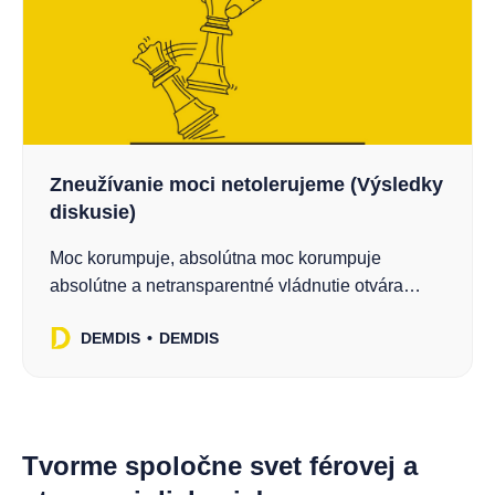
Zneužívanie moci netolerujeme (Výsledky
diskusie)
Moc korumpuje, absolútna moc korumpuje
absolútne a netransparentné vládnutie otvára
priestor pre korupciu a zneužívanie moci.
DEMDIS
DEMDIS
Prečítajte si stručné výsledky októbrovej DEMDIS
diskusie!
Tvorme spoločne svet férovej a