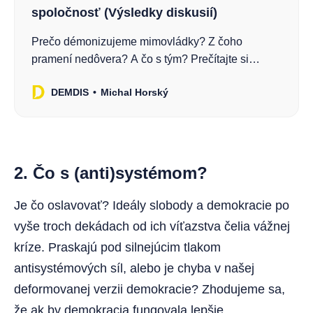
spoločnosť (Výsledky diskusií)
Prečo démonizujeme mimovládky? Z čoho
pramení nedôvera? A čo s tým? Prečítajte si
výsledky unikátneho diskusného bloku!
DEMDIS
Michal Horský
2. Čo s (anti)systémom?
Je čo oslavovať? Ideály slobody a demokracie po
vyše troch dekádach od ich víťazstva čelia vážnej
kríze. Praskajú pod silnejúcim tlakom
antisystémových síl, alebo je chyba v našej
deformovanej verzii demokracie? Zhodujeme sa,
že ak by demokracia fungovala lepšie,