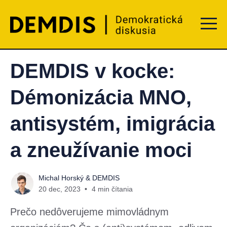
Menu t
DEMDIS v kocke:
Démonizácia MNO,
antisystém, imigrácia
a zneužívanie moci
Michal Horský
&
DEMDIS
20 dec, 2023
4 min čítania
Prečo nedôverujeme mimovládnym