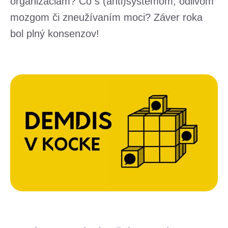
organizáciám? Čo s (anti)systémom, odlivom
mozgom či zneužívaním moci? Záver roka
bol plný konsenzov!