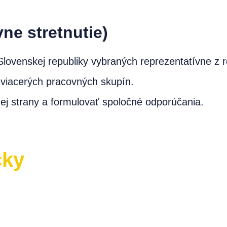
vne stretnutie)
lovenskej republiky vybraných reprezentatívne z r
o viacerých pracovných skupín.
j strany a formulovať spoločné odporúčania.
čky