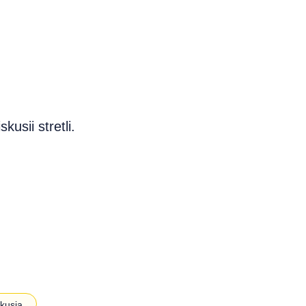
usii stretli.
kusia