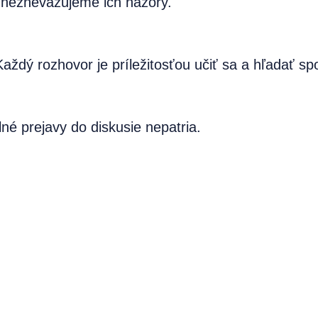
 neznevažujeme ich názory.
ždý rozhovor je príležitosťou učiť sa a hľadať spo
né prejavy do diskusie nepatria.