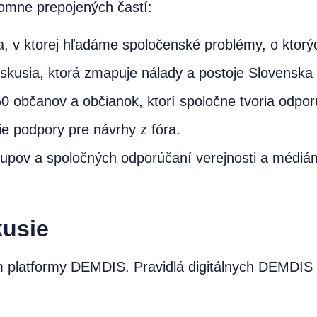
omne prepojených častí:
ia, v ktorej hľadáme spoločenské problémy, o ktor
diskusia, ktorá zmapuje nálady a postoje Slovenska
60 občanov a občianok, ktorí spoločne tvoria odpor
e podpory pre návrhy z fóra.
tupov a spoločných odporúčaní verejnosti a médiá
kusie
om platformy DEMDIS. Pravidlá digitálnych DEMDIS 