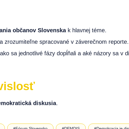
ania občanov Slovenska
k hlavnej téme.
 a zrozumiteľne spracované v záverečnom reporte.
ko sa jednotlivé fázy dopĺňali a aké názory sa v disk
vislosť
mokratická diskusia
.
#Fórum Slovensko
#DEMDIS
#Demokracia je dis