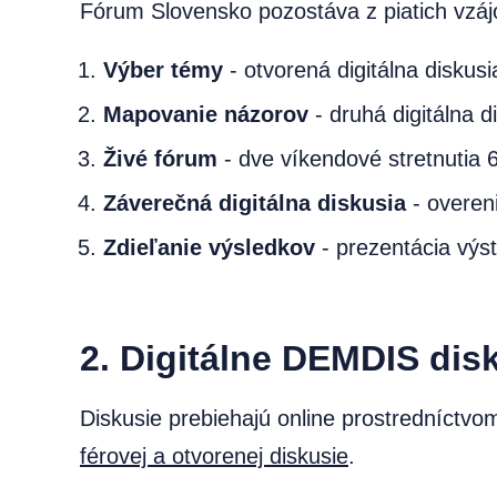
Fórum Slovensko pozostáva z piatich vzáj
Výber témy
- otvorená digitálna diskus
Mapovanie názorov
- druhá digitálna 
Živé fórum
- dve víkendové stretnutia 
Záverečná digitálna diskusia
- overeni
Zdieľanie výsledkov
- prezentácia výs
2. Digitálne DEMDIS dis
Diskusie prebiehajú online prostredníctv
férovej a otvorenej diskusie
.