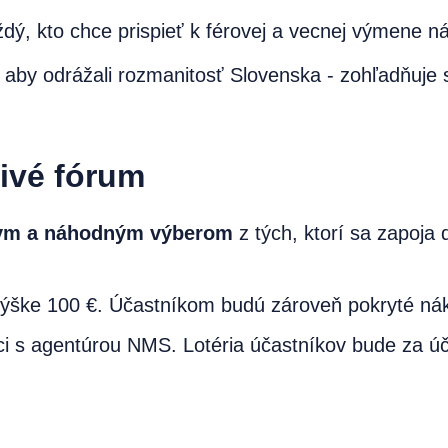
ždý, kto chce prispieť k férovej a vecnej výmene n
 aby odrážali rozmanitosť Slovenska - zohľadňuje s
živé fórum
nym a náhodným výberom
z tých, ktorí sa zapoja d
ýške 100 €. Účastníkom budú zároveň pokryté nákl
i s agentúrou NMS. Lotéria účastníkov bude za ú