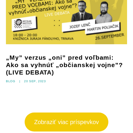
„My” verzus „oni” pred voľbami:
Ako sa vyhnúť „občianskej vojne”?
(LIVE DEBATA)
Blog
|
20 sep, 2023
Zobraziť viac príspevkov