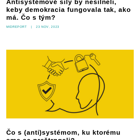
Antisystémové sily by nesilneli,
keby demokracia fungovala tak, ako
má. Čo s tým?
Midreport
|
23 nov, 2023
Čo s (anti)systémom, ku ktorému