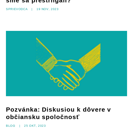
sme sa preštrngali?
Sprievodca
|
19 nov, 2023
Pozvánka: Diskusiou k dôvere v
občiansku spoločnosť
Blog
|
25 okt, 2023