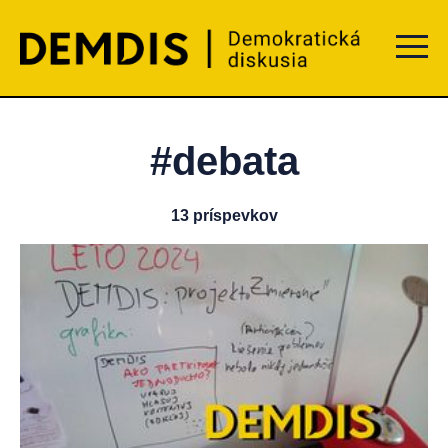
Menu t
#debata
13 príspevkov